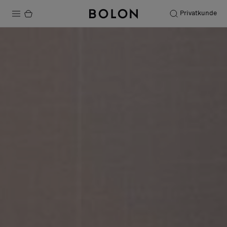
Privatkunde
Produkter
Prosjekter
Bærekraft
Installation
Vedlikehold
Samarbeid med designere
Stories
FAQ