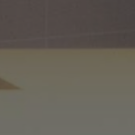
Om oss
Kontakt
Pattern Tile Tool
Image & Material Bank
Velg land