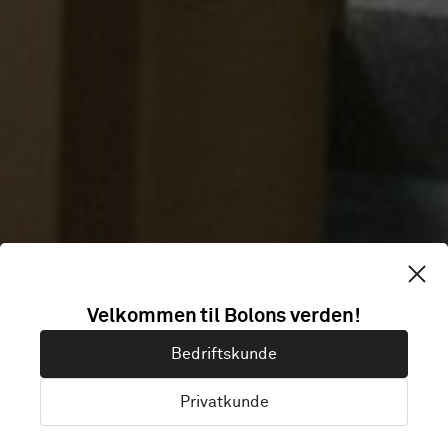
Velkommen til Bolons verden!
FONTANAARTE
Bedriftskunde
Privatkunde
Milano, Italy