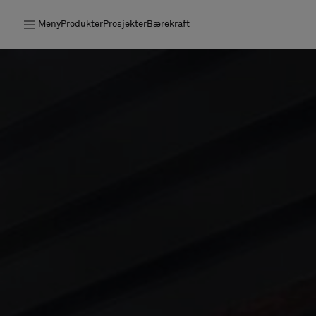
Meny
Produkter
Prosjekter
Bærekraft
Produkter
Prosjekter
Bærekraft
Installation
Vedlikehold
Samarbeid med designere
Stories