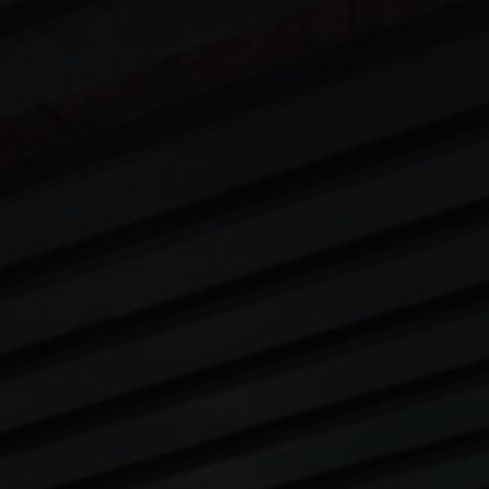
FAQ
Om oss
Kontakt
Pattern Tile Tool
Image & Material Bank
Velg land