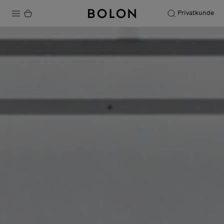
Privatkunde
Produkter
Prosjekter
Bærekraft
Installation
Vedlikehold
Samarbeid med designere
Stories
FAQ