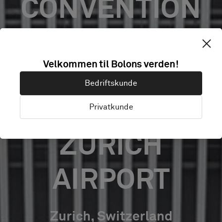
CONVENTION
CENTER /
Velkommen til Bolons verden!
HYATT
Bedriftskunde
REGENCY
Privatkunde
ZURICH
AIRPORT
Zurich, Switzerland