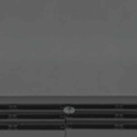
Om oss
Kontakt
Pattern Tile Tool
Image & Material Bank
Velg land