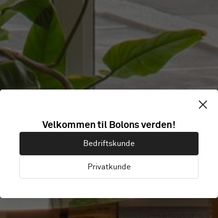
Velkommen til Bolons verden!
WARNER BROS
Bedriftskunde
Privatkunde
Helsinki, Finland