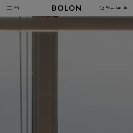
Privatkunde
Produkter
Prosjekter
Bærekraft
Installation
Vedlikehold
Samarbeid med designere
Stories
FAQ