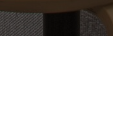
OBJEKT:
WARNER BROS
STED:
HELSINKI, FINLAND
STØRRELSE:
180 M2
ARKITEKT:
KOKO3