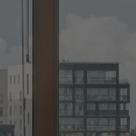
Om oss
Kontakt
Pattern Tile Tool
Image & Material Bank
Velg land