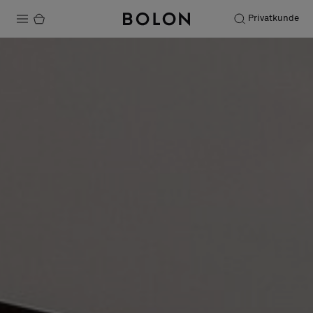
Privatkunde
Produkter
Prosjekter
Bærekraft
Installation
Vedlikehold
Samarbeid med designere
Stories
FAQ