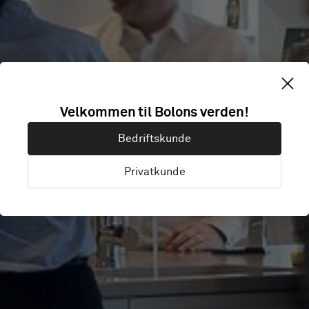
GIRLS' DAY
Velkommen til Bolons verden!
Bedriftskunde
SCHOOL TRUST
Privatkunde
London, United Kingdom