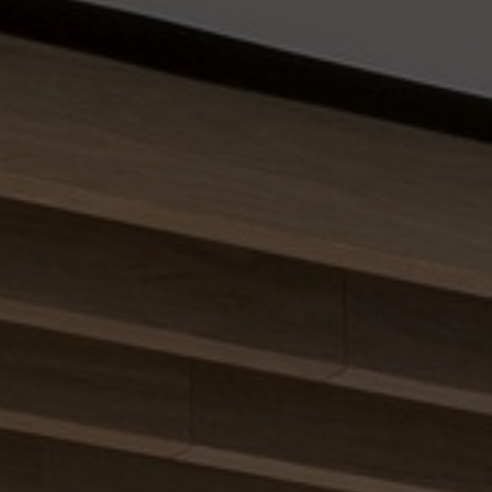
Om oss
Kontakt
Pattern Tile Tool
Image & Material Bank
Velg land