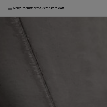
Meny
Produkter
Prosjekter
Bærekraft
Produkter
Prosjekter
Bærekraft
Installation
Vedlikehold
Samarbeid med designere
Stories