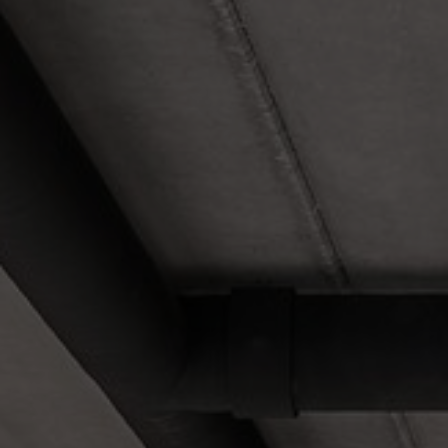
FAQ
Om oss
Kontakt
Pattern Tile Tool
Image & Material Bank
Velg land