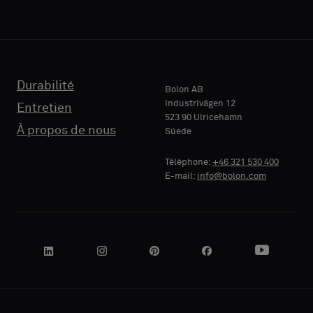
acoustique
acoustique
ou
ou
un
un
TÉLÉPHONE
TÉLÉPHONE
échantillon
échantillon
standard
standard
Durabilité
Bolon AB
Industrivägen 12
Entretien
523 90 Ulricehamn
RAISON
RAISON
À propos de nous
Súede
Standard
Standard
SOCIALE
SOCIALE
Téléphone:
+46 321 530 400
E-mail:
info@bolon.com
Acoustique
Acoustique
VOTRE
VOTRE
RÔLE
RÔLE