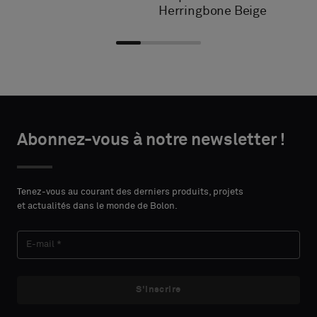
Herringbone Beige
Choisir
Choisir
DÉTAILS
DÉTAILS
le
le
Abonnez-vous à notre newsletter !
DU
DU
PRÉNOM
PRÉNOM
type
type
CONTACT
CONTACT
Indiquez
Indiquez
Tenez-vous au courant des derniers produits, projets
et actualités dans le monde de Bolon.
si
si
vous
vous
NOM
NOM
souhaitez
souhaitez
un
un
échantillon
échantillon
S'inscrire
avec
avec
E-MAIL
E-MAIL
support
support