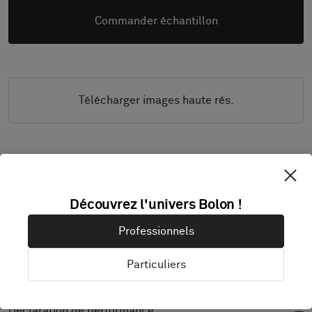
Commander échantillon
Télécharger images haute rés.
DOCUMENTATION & FICHES PRODUIT
Découvrez l'univers Bolon !
Guide d’installation
Professionnels
Guide de nettoyage
Spécification du produit
Particuliers
CAD (BIM)
Déclaration de performance