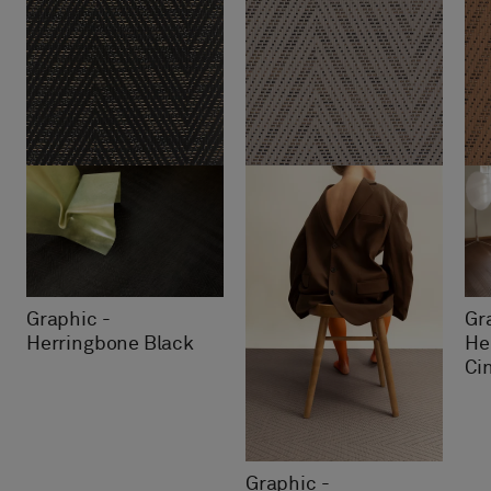
Graphic -
Gr
Herringbone Black
He
Ci
Graphic -