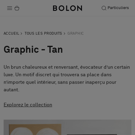
Particuliers
Produits
ACCUEIL
TOUS LES PRODUITS
GRAPHIC
Projets
Graphic - Tan
Durabilité
Un brun chaleureux et renversant, évocateur d’un certain
Installation
luxe. Un motif discret qui trouvera sa place dans
Entretien
n’importe quel intérieur, sans passer inaperçu pour
autant.
Explorez le collection
Nos collaborations
Stories
FAQ