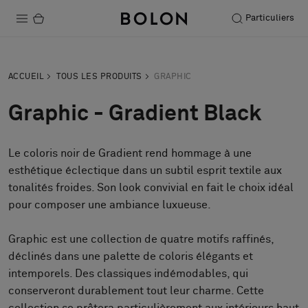
Particuliers
Produits
ACCUEIL
TOUS LES PRODUITS
GRAPHIC
Projets
Graphic - Gradient Black
Durabilité
Le coloris noir de Gradient rend hommage à une
Installation
esthétique éclectique dans un subtil esprit textile aux
Entretien
tonalités froides. Son look convivial en fait le choix idéal
pour composer une ambiance luxueuse.
Graphic est une collection de quatre motifs raffinés,
Nos collaborations
déclinés dans une palette de coloris élégants et
Stories
intemporels. Des classiques indémodables, qui
FAQ
conserveront durablement tout leur charme. Cette