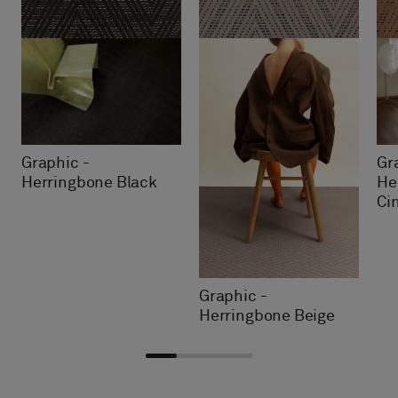
Graphic -
Gr
Herringbone Black
He
Ci
Graphic -
Herringbone Beige