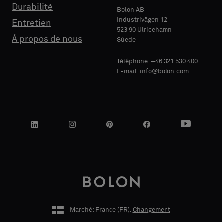
standard
standard
Durabilité
Bolon AB
Industrivägen 12
Entretien
523 90 Ulricehamn
RAISON
RAISON
À propos de nous
Súede
Standard
Standard
SOCIALE
SOCIALE
Téléphone:
+46 321 530 400
E-mail:
info@bolon.com
Acoustique
Acoustique
VOTRE
VOTRE
RÔLE
RÔLE
ADRESSE
ADRESSE
Marché: France (
FR
).
Changement