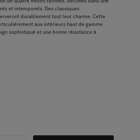
ion de quatre motifs raffinés, déclinés dans une
ants et intemporels. Des classiques
erveront durablement tout leur charme. Cette
articulièrement aux intérieurs haut de gamme
sign sophistiqué et une bonne résistance à