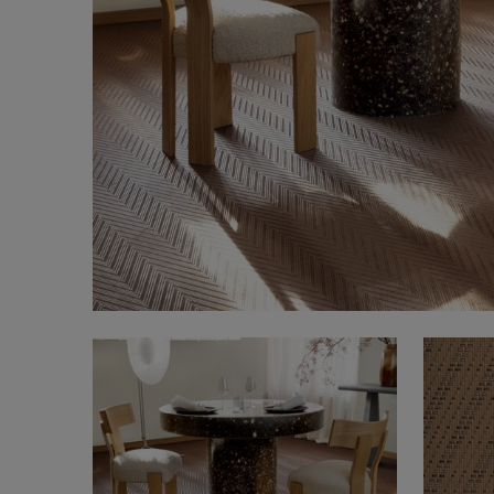
FAQ
À propos de nous
Contact
Pattern Tile Tool
Image & Material Bank
Choisir une langue