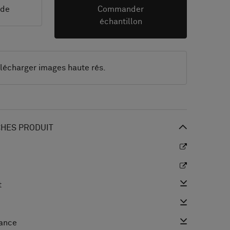
nde
Commander
échantillon
lécharger images haute rés.
CHES PRODUIT
t
mance