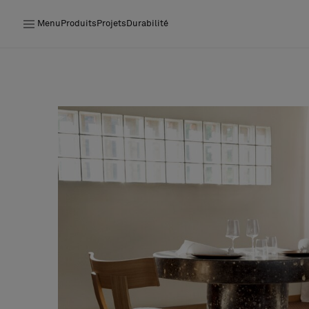
Menu
Produits
Projets
Durabilité
Produits
Projets
Durabilité
Installation
Entretien
Nos collaborations
Stories