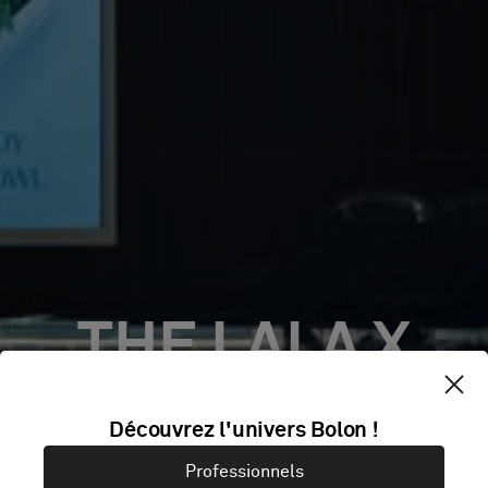
THE LALA X
VEGANISTA /
Découvrez l'univers Bolon !
Professionnels