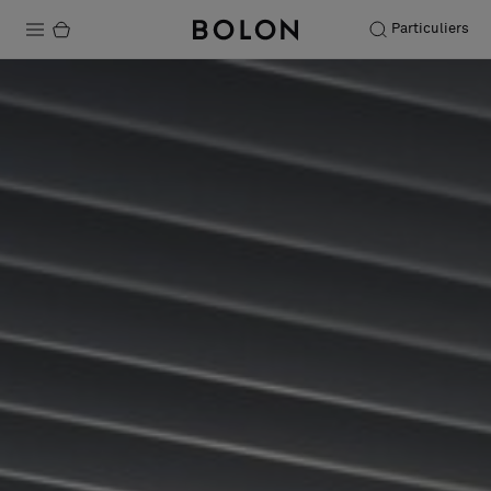
Particuliers
Produits
Projets
Durabilité
Installation
Entretien
Nos collaborations
Stories
FAQ