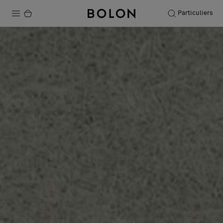
Particuliers
Produits
Projets
Durabilité
Installation
Entretien
Nos collaborations
Stories
FAQ