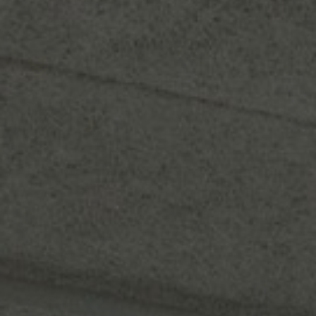
À propos de nous
Contact
Pattern Tile Tool
Image & Material Bank
Choisir une langue