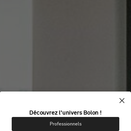
Découvrez l'univers Bolon !
RAISIN DS
Professionnels