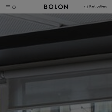
Particuliers
Produits
Projets
Durabilité
Installation
Entretien
Nos collaborations
Stories
FAQ