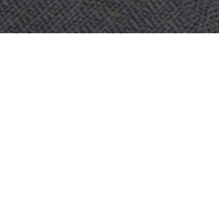
OBJET:
IP ONLY
SITUATION
STOCKHOLM, SUÈDE
GÉOGRAPHIQUE:
TAILLE:
3000 M2
ARCHITECTE:
GECCO