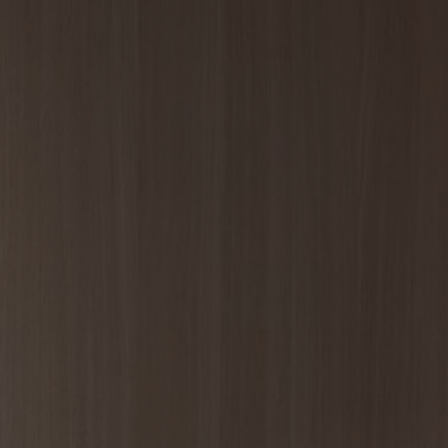
Tietoa meistä
Yhteystiedot
Pattern Tile Tool
Valitse maa