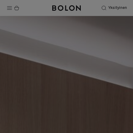
Yksityinen
Tuotteet
Projektit
Kestävä kehitys
Asennus
Puhdistus
Yhteistyötä suunnittelijoiden kanssa
Stories
FAQ