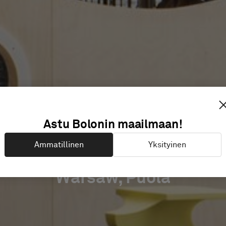
RIA PÓŁ
Astu Bolonin maailmaan!
Ammatillinen
Yksityinen
Warsaw, Puola