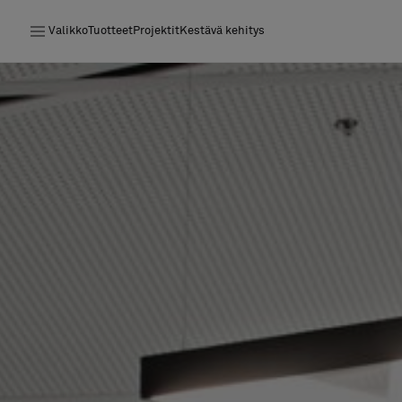
Valikko
Tuotteet
Projektit
Kestävä kehitys
Tuotteet
Projektit
Kestävä kehitys
Asennus
Puhdistus
Yhteistyötä suunnittelijoiden kanssa
Stories