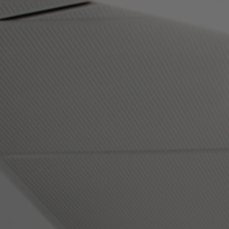
FAQ
Tietoa meistä
Yhteystiedot
Pattern Tile Tool
Valitse maa