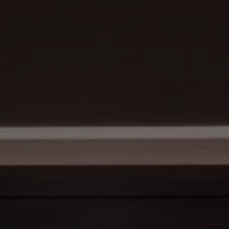
Tietoa meistä
Yhteystiedot
Pattern Tile Tool
Valitse maa