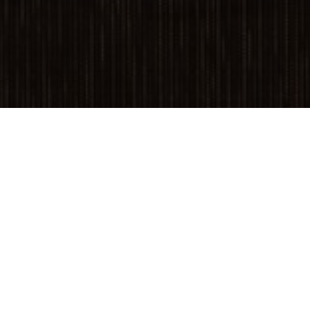
KOHDE:
TAICHUNG CINEMA
SIJAINTI:
TAICHUNG CITY, TAIWAN
KUVAT:
DANCE DRAGON