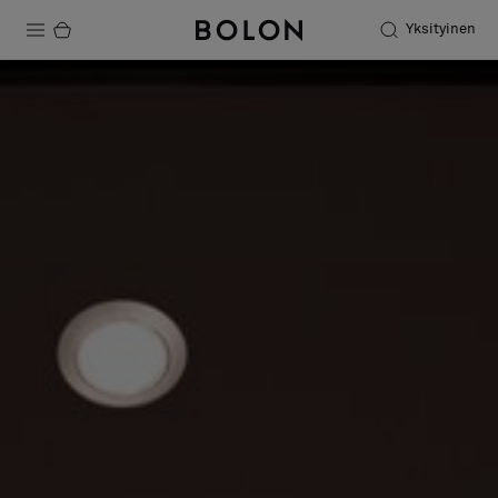
Yksityinen
Tuotteet
Projektit
Kestävä kehitys
Asennus
Puhdistus
Yhteistyötä suunnittelijoiden kanssa
Stories
FAQ