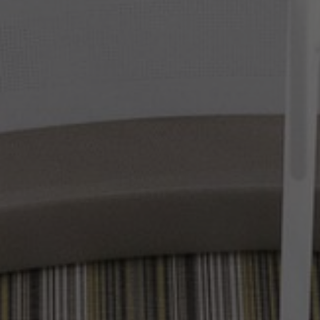
FAQ
Tietoa meistä
Yhteystiedot
Pattern Tile Tool
Valitse maa