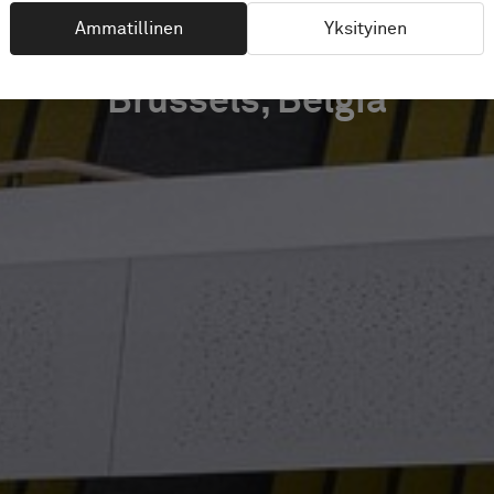
Ammatillinen
Yksityinen
Brussels, Belgia