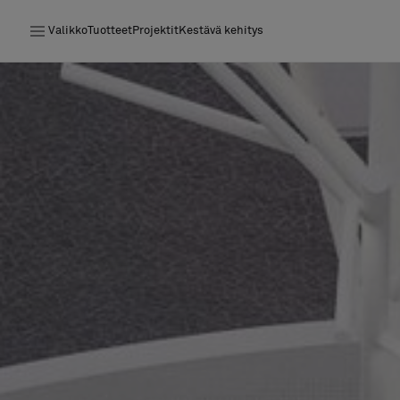
Valikko
Tuotteet
Projektit
Kestävä kehitys
Tuotteet
Projektit
Kestävä kehitys
Asennus
Puhdistus
Yhteistyötä suunnittelijoiden kanssa
Stories