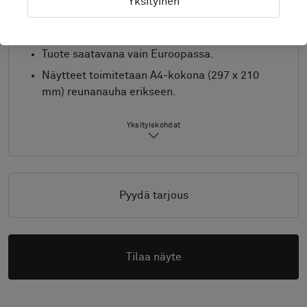
Yksityinen
Boloniin.
Yhdistä aihe ja reunanauha toiveittesi mukaan.
Tuote saatavana vain Euroopassa.
Näytteet toimitetaan A4-kokona (297 x 210
mm) reunanauha erikseen.
Yksityiskohdat
Pyydä tarjous
Tilaa näyte