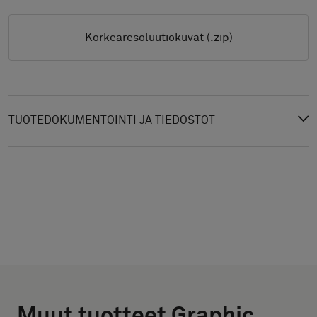
Korkearesoluutiokuvat (.zip)
TUOTEDOKUMENTOINTI JA TIEDOSTOT
VALITSE
VALITSE
TYYPPI
KOKO
Muut tuotteet Graphic
LEVEYS (CM)