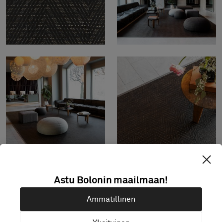
Astu Bolonin maailmaan!
Ammatillinen
Vakiomitat: vähintään 2,0 x 2,0 m, enintään 3,9
x 8,0 m. Ota muiden mittojen osalta yhteys