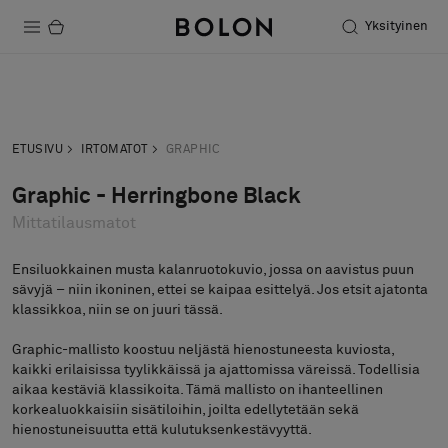
Yksityinen
Tuotteet
Pyydä tarjous
Tilaa näyte
Projektit
ETUSIVU
IRTOMATOT
GRAPHIC
Kestävä kehitys
Graphic - Herringbone Black
Mittatilausmatot
Asennus
Puhdistus
Ensiluokkainen musta kalanruotokuvio, jossa on aavistus puun
sävyjä – niin ikoninen, ettei se kaipaa esittelyä. Jos etsit ajatonta
klassikkoa, niin se on juuri tässä.
Graphic-mallisto koostuu neljästä hienostuneesta kuviosta,
Yhteistyötä suunnittelijoiden kanssa
kaikki erilaisissa tyylikkäissä ja ajattomissa väreissä. Todellisia
Stories
aikaa kestäviä klassikoita. Tämä mallisto on ihanteellinen
korkealuokkaisiin sisätiloihin, joilta edellytetään sekä
FAQ
hienostuneisuutta että kulutuksenkestävyyttä.