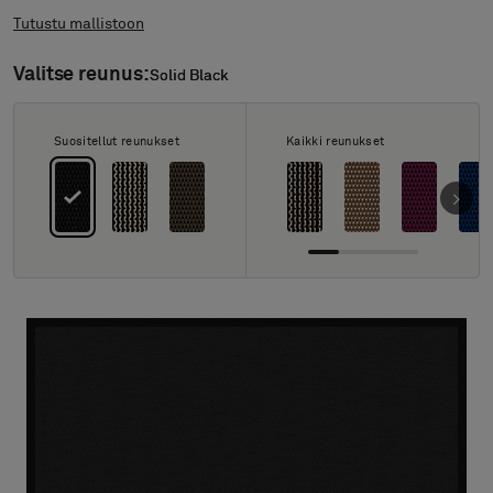
Tietoa meistä
Tutustu mallistoon
Yhteystiedot
Pattern Tile Tool
Valitse reunus:
Solid Black
Solid Black
Valitse maa
Suositellut reunukset
Kaikki reunukset