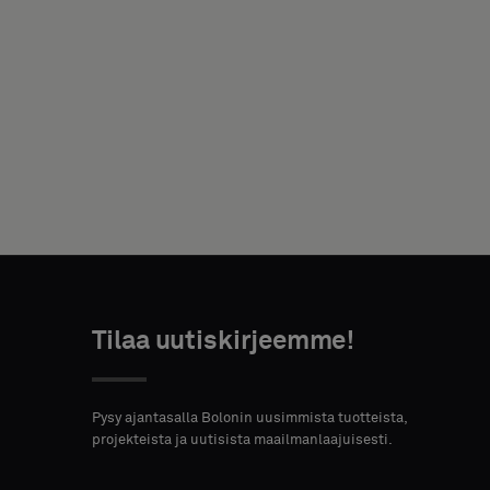
OMA
TOIMENKUVA
KATUOSOITE
POSTINUMERO
PAIKKAKUNTA
Tilaa uutiskirjeemme!
Pysy ajantasalla Bolonin uusimmista tuotteista,
MAA
projekteista ja uutisista maailmanlaajuisesti.