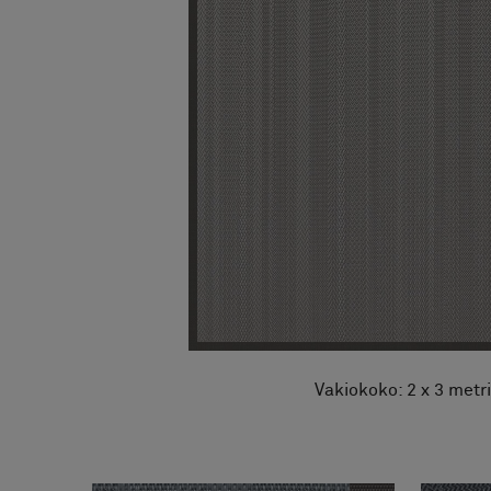
FAQ
Tietoa meistä
Yhteystiedot
Pattern Tile Tool
Valitse maa
Vakiokoko: 2 x 3 metr