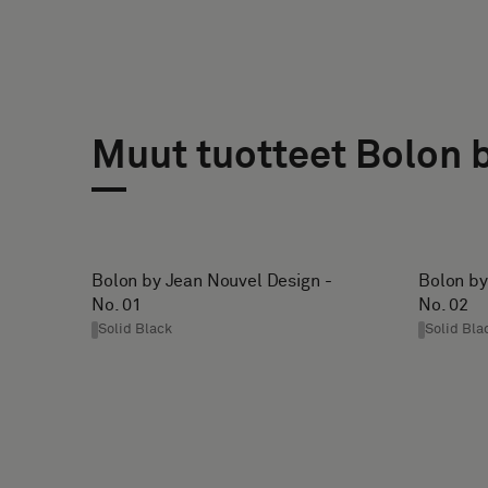
* Enter the
taustalla
desired
vai
width and
vakionäytteen
height in
centimeters.
Muut tuotteet Bolon 
Vakio
HTEYSTIEDOT
Akustinen
ETUNIMI
SUKUNIMI
Bolon by Jean Nouvel Design -
Bolon by
No. 01
No. 02
Solid Black
Solid Bla
E-
PUHELIN
MAIL
YRITYKSEN
NIMI