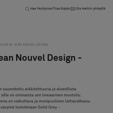
Hae
Yksityinen
Tilaa Näyte
Ota meihin yhteyttä
Pyydä tarjous
Tilaa näyte
OLON BY JEAN NOUVEL DESIGN
ean Nouvel Design -
 suunniteltu arkkitehtuuria ja alueellista
 sille on ominaista sen lineaarinen muotoilu.
ena on vaikuttava ja monipuolinen lattiaratkaisu.
ävyinä toimitetaan Solid Grey -