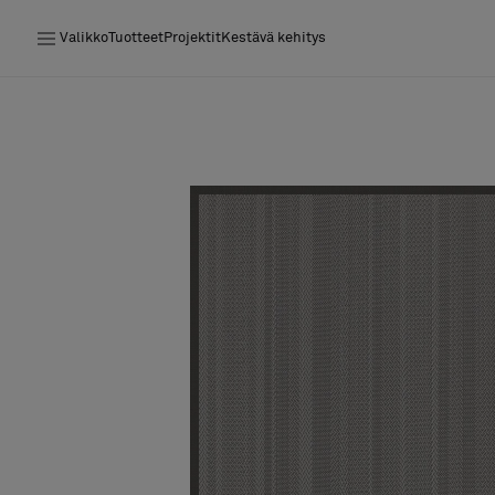
Valikko
Tuotteet
Projektit
Kestävä kehitys
Tuotteet
Projektit
Kestävä kehitys
Asennus
Puhdistus
Yhteistyötä suunnittelijoiden kanssa
Stories