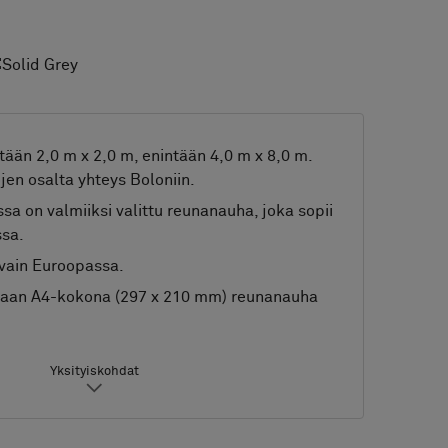
:
Solid Grey
tään 2,0 m x 2,0 m, enintään 4,0 m x 8,0 m.
en osalta yhteys Boloniin.
a on valmiiksi valittu reunanauha, joka sopii
ssa.
vain Euroopassa.
taan A4-kokona (297 x 210 mm) reunanauha
Yksityiskohdat