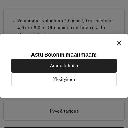
Vakiomitat: vähintään 2,0 m x 2,0 m, enintään
4,0 m x 8,0 m. Ota muiden mittojen osalta
yhteys Boloniin.
Yhdistä aihe ja reunanauha toiveittesi mukaan.
Tuote saatavana vain Euroopassa.
Astu Bolonin maailmaan!
Näytteet toimitetaan A4-kokona (297 x 210
Ammatillinen
mm) reunanauha erikseen.
Yksityinen
Yksityiskohdat
Pyydä tarjous