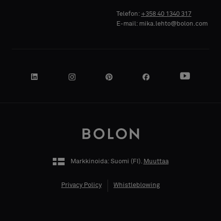
YRITYKSEN
Telefon:
+358 40 1340 317
NIMI
E-mail: mika.lehto@bolon.com
OMA
TOIMENKUVA
Markkinoida: Suomi (
FI
).
Muuttaa
KATUOSOITE
Privacy Policy
Whistleblowing
POSTINUMERO