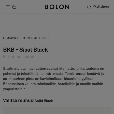
Yksityinen
Tuotteet
Pyydä tarjous
Tilaa näyte
Projektit
ETUSIVU
IRTOMATOT
BKB
Kestävä kehitys
BKB - Sisal Black
Mittatilausmatot
Asennus
Puhdistus
Sisalmatoista inspiraation saanut irtomatto, jonka tuntuma on
pehmeä ja tekstiilimäinen väri musta. Tämä runsas, kestävä ja
struktuurinen pinta on kuvioinniltaan klassisen tyylikäs.
Erinomainen valinta toimistoihin, hotelleihin ja moniin muihin
ympäristöihin.
Yhteistyötä suunnittelijoiden kanssa
Stories
Valitse reunus:
Solid Black
Solid Black
FAQ