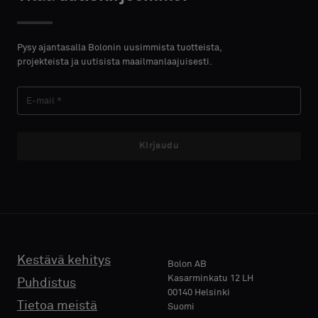
HTEYSTIEDOT
ETUNIMI
Pysy ajantasalla Bolonin uusimmista tuotteista,
projekteista ja uutisista maailmanlaajuisesti.
SUKUNIMI
Kirjaudu
E-MAIL
PUHELIN
Kestävä kehitys
Bolon AB
Kasarminkatu 12 LH
Puhdistus
00140 Helsinki
Tietoa meistä
Suomi