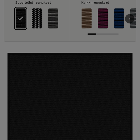
Tietoa meistä
Suositellut reunukset
Kaikki reunukset
Yhteystiedot
Pattern Tile Tool
Valitse maa