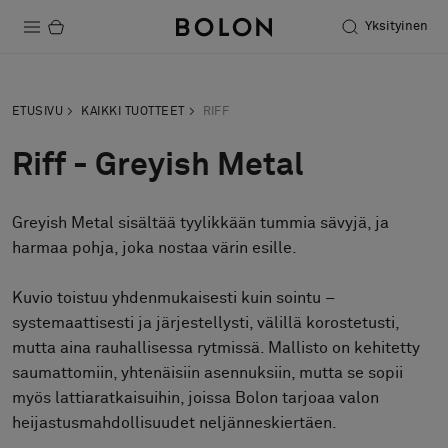
Yksityinen
Tuotteet
ETUSIVU
KAIKKI TUOTTEET
RIFF
Projektit
Riff - Greyish Metal
Kestävä kehitys
Greyish Metal sisältää tyylikkään tummia sävyjä, ja
Asennus
harmaa pohja, joka nostaa värin esille.
Puhdistus
Kuvio toistuu yhdenmukaisesti kuin sointu –
systemaattisesti ja järjestellysti, välillä korostetusti,
mutta aina rauhallisessa rytmissä. Mallisto on kehitetty
Yhteistyötä suunnittelijoiden kanssa
saumattomiin, yhtenäisiin asennuksiin, mutta se sopii
Stories
myös lattiaratkaisuihin, joissa Bolon tarjoaa valon
FAQ
heijastusmahdollisuudet neljänneskiertäen.