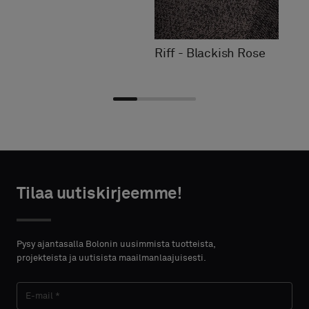
Riff - Blackish Rose
Valitse
Valitse
HTEYSTIEDOT
HTEYSTIEDOT
tyyppi
tyyppi
Tilaa uutiskirjeemme!
ETUNIMI
ETUNIMI
Valitse,
Valitse,
haluatko
haluatko
Pysy ajantasalla Bolonin uusimmista tuotteista,
näytteen
näytteen
projekteista ja uutisista maailmanlaajuisesti.
akustisella
akustisella
SUKUNIMI
SUKUNIMI
taustalla
taustalla
vai
vai