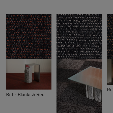
Ri
Riff - Blackish Red