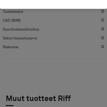
Hoito-ohjeet
Tuotetiedot
CAD (BIM)
Suoritustasoilmoitus
Valon heijastusarvo
Rakenne
Muut tuotteet Riff