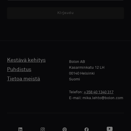
vakionäytteen
vakionäytteen
Kirjaudu
E-MAIL
E-MAIL
Vakio
Vakio
PUHELIN
PUHELIN
Akustinen
Akustinen
Kestävä kehitys
Bolon AB
Kasarminkatu 12 LH
Puhdistus
00140 Helsinki
YRITYKSEN
YRITYKSEN
Tietoa meistä
Suomi
NIMI
NIMI
Telefon:
+358 40 1340 317
E-mail: mika.lehto@bolon.com
OMA
OMA
TOIMENKUVA
TOIMENKUVA