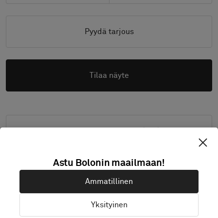
Pyydä tarjous
Tilaa näyte
Korkearesoluutiokuvat (.zip)
Astu Bolonin maailmaan!
Ammatillinen
TUOTEDOKUMENTOINTI JA TIEDOSTOT
Yksityinen
Asennusohjeet