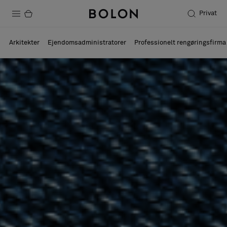
Privat
Produkter
Arkitekter
Ejendomsadministratorer
Professionelt rengøringsfirma
Projekter
Bæredygtighed
Installation
Vedligeholdelse
Designersamarbejder
Stories
FAQ