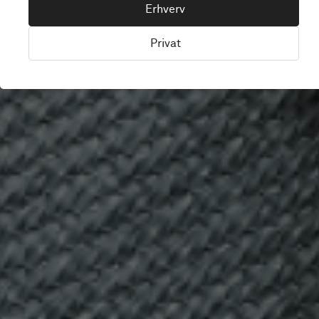
Erhverv
At rengøre et Bolon gulv er problemfrit og
ligetil. Lad os komme i gang.
Privat