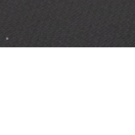
HJEM
VEDLIGEHOLDELSE
EJENDOMSADMINISTRATORER
Optimer din investering
En gulvbelægning fra Bolon er en uovertruffen
kombination af design, slidstyrke og nem rengøring.
Vores gulve bliver ikke flade eller kedelige i løbet af
deres lange levetid. Gulvene er designet og
fremstillet til at holde, hvilket gør dem perfekte til