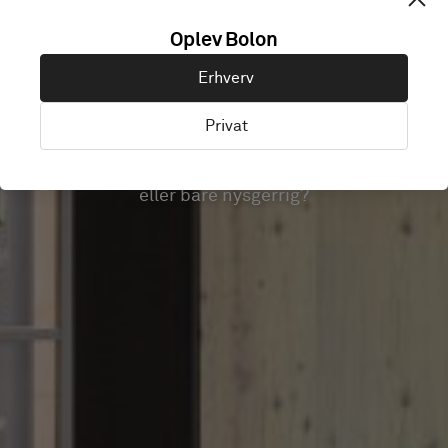
Oplev Bolon
RENGØRING
Erhverv
EJENDOMSADMINIS
Privat
Er du ejendomsadministrator, ejendomsejer
eller bare nysgerrig?