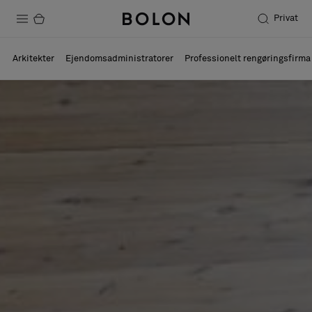
Privat
Produkter
Arkitekter
Ejendomsadministratorer
Professionelt rengøringsfirma
Projekter
Bæredygtighed
Installation
Vedligeholdelse
Designersamarbejder
Stories
FAQ