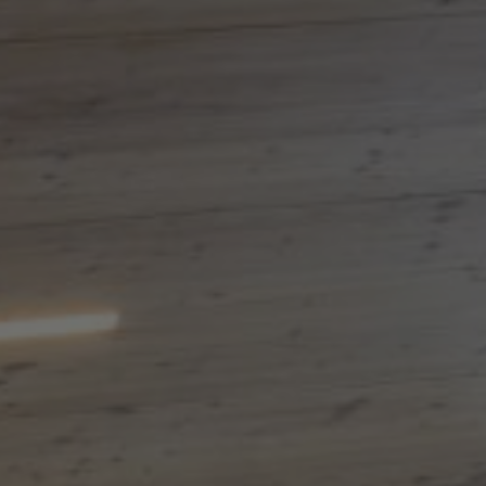
Om os
Kontakt
Pattern Tile Tool
Image & Material Bank
Vælg land