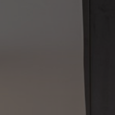
Om os
Kontakt
Pattern Tile Tool
Image & Material Bank
Vælg land