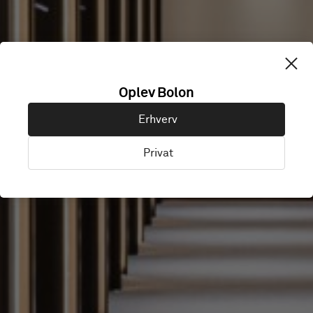
KWANGJU
Oplev Bolon
Erhverv
COUNTRY CLUB
Privat
Seoul, Sydkorea