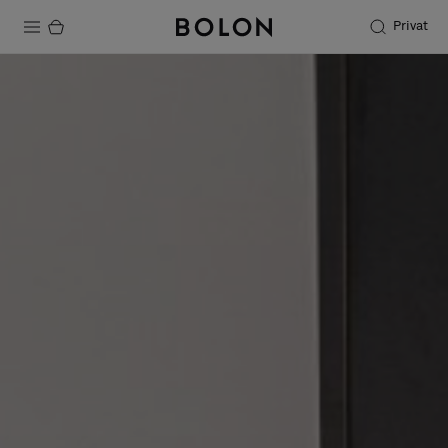
Privat
Produkter
Projekter
Bæredygtighed
Installation
Vedligeholdelse
Designersamarbejder
Stories
FAQ