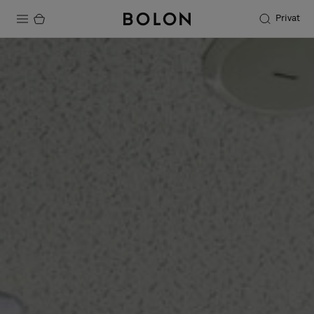
Privat
Produkter
Projekter
Bæredygtighed
Installation
Vedligeholdelse
Designersamarbejder
Stories
FAQ