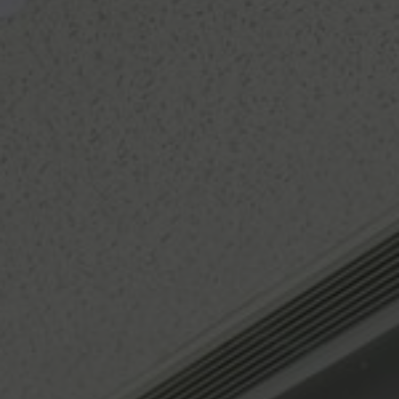
Om os
Kontakt
Pattern Tile Tool
Image & Material Bank
Vælg land