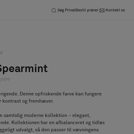
Søg
Privat
Bestil prøver
Kontakt os
Forespørgsel
Bestil prøve
IC
 Spearmint
æppe
erigende. Denne opfriskende farve kan fungere
r kontrast og fremhæver.
en samtidig moderne kollektion – elegant,
de. Kollektionen har en afbalanceret og tidløs
ggeligt udvalgt, så den passer til vævningens