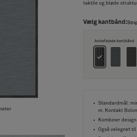
taktile og bløde struktur
Vælg kantbånd:
Stri
Stri
Anbefalede kantbånd
Standardmål: mi
meter
m. Kontakt Bolon
Kombiner design 
Også velegnet ti