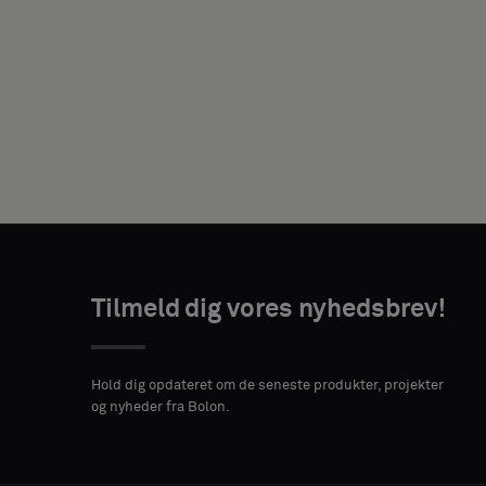
DIN
ROLLE
Tilmeld dig vores nyhedsbrev!
ADRESSE
POSTNUMMER
BY
Hold dig opdateret om de seneste produkter, projekter
og nyheder fra Bolon.
LAND