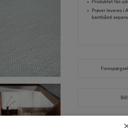
Produktet fås ud
Prøver leveres i 
kantbånd separa
Forespørgse
Bil