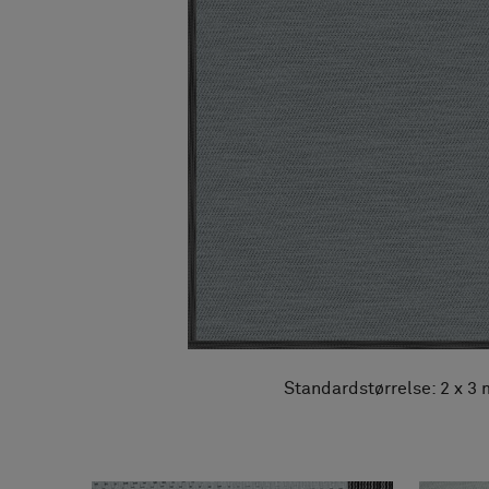
FAQ
Om os
Kontakt
Pattern Tile Tool
Image & Material Bank
Vælg land
Standardstørrelse: 2 x 3 