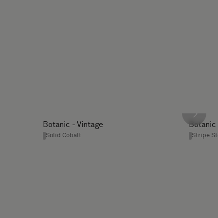
Botanic - Vintage
Botanic 
Solid Cobalt
Stripe St