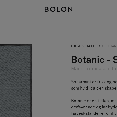
HJEM
TÆPPER
BOTAN
Botanic -
Made-to-measure t
Spearmint er frisk og b
som hvid, da den skabe
Botanic er en tidløs, m
omfavnende og indbyden
farveskala, der er omhy