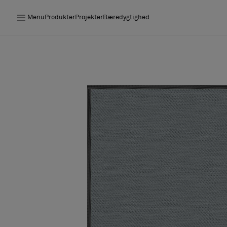
Menu
Produkter
Projekter
Bæredygtighed
Produkter
Projekter
Bæredygtighed
Installation
Vedligeholdelse
Designersamarbejder
Stories