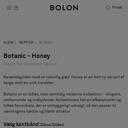
Privat
Produkter
Forespørgsel
Bestil prøve
Projekter
HJEM
TÆPPER
BOTANIC
Bæredygtighed
Botanic - Honey
Made-to-measure tæppe
Installation
Vedligeholdelse
Karamelgylden med en naturlig glød. Honey er en helt ny variant af
beige med en unik karakter.
Botanic er en tidløs, men samtidig moderne kollektion – elegant,
omfavnende og indbydende. Kollektionen har en afbalanceret og
Designersamarbejder
tidløs farveskala, der er omhyggeligt udvalgt, så den passer til
Stories
vævningens taktile og bløde struktur.
FAQ
Vælg kantbånd:
Gloss Gilded
Gloss Gilded