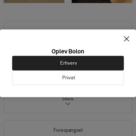
Standardmål: minimum 2,0 m x 2,0 m,
maksimum 4,0 m x 8,0 m. Kontakt Bolon, hvis
du ønsker andre mål.
Oplev Bolon
Kombiner design og kantbånd efter ønske.
Erhverv
Produktet fås udelukkende i Europa.
Prøver leveres i A4-størrelse (297 x 210 mm)
Privat
med valgt kantbånd separat.
Details
Forespørgsel