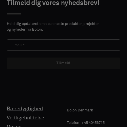
Tilmeld dig vores nyhedsbrev!
TAKTOPLYSNINGER
Standard
Hold dig opdateret om de seneste produkter, projekter
VORNAME
og nyheder fra Bolon.
Lydabsorberende
EFTERNAVN
Tilmeld
E-MAIL
Bæredygtighed
Bolon Denmark
TELEFON
Vedligeholdelse
Telefon: +45 40456715