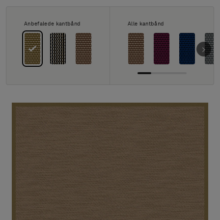
Om os
Kontakt
Anbefalede kantbånd
Alle kantbånd
Pattern Tile Tool
Image & Material Bank
Vælg land