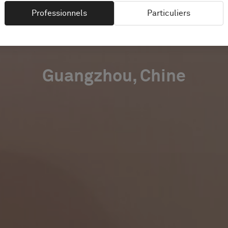
SHOWROO
Professionnels
Particuliers
Guangzhou, Chine