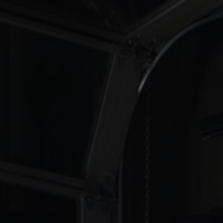
FAQ
À propos de nous
Contact
Pattern Tile Tool
Image & Material Bank
Choisir une langue