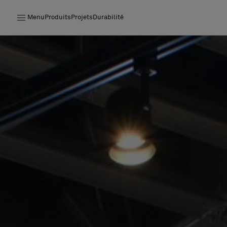
Menu
Produits
Projets
Durabilité
Produits
Projets
Durabilité
Installation
Entretien
Nos collaborations
Stories