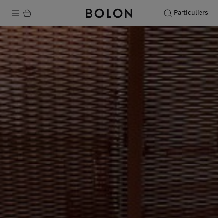
Particuliers
Produits
Projets
Durabilité
Installation
Entretien
Nos collaborations
Stories
FAQ