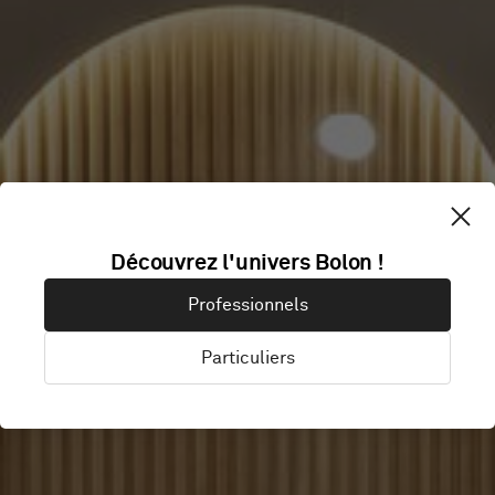
Découvrez l'univers Bolon !
FRAMELESS
Professionnels
Particuliers
London, Royaume-Uni