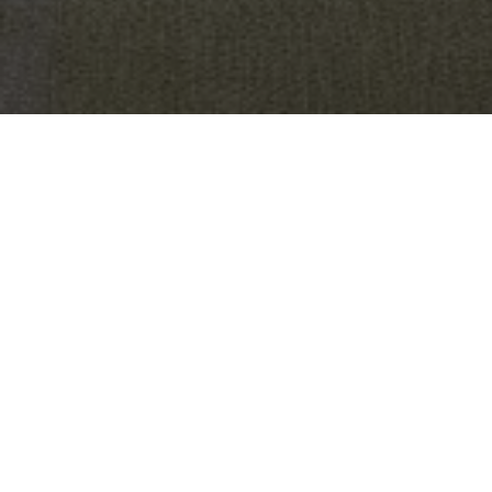
OBJET:
FRAMELESS
SITUATION
LONDON, ROYAUME-UNI
GÉOGRAPHIQUE:
IMAGES:
ED REEVE
TAILLE:
1029 M2