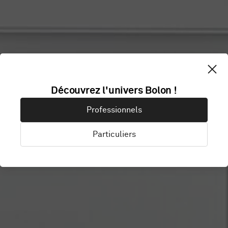
Découvrez l'univers Bolon !
FELIX MERITIS
Professionnels
Particuliers
Amsterdam, Pays-Bas