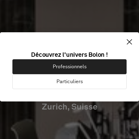
KINDERSPITAL
Découvrez l'univers Bolon !
BY HERZOG &
Professionnels
DE MEURON
Particuliers
Zurich, Suisse