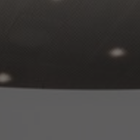
À propos de nous
Contact
Pattern Tile Tool
Image & Material Bank
Choisir une langue