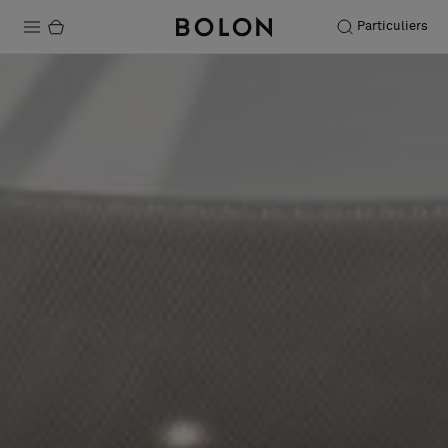
Particuliers
Produits
Projets
Durabilité
Installation
Entretien
Nos collaborations
Stories
FAQ