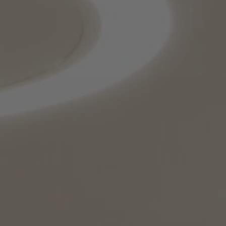
FAQ
À propos de nous
Contact
Pattern Tile Tool
Image & Material Bank
Choisir une langue