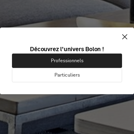
Découvrez l'univers Bolon !
SECTOR ALARM
Professionnels
Particuliers
Göteborg, Suède