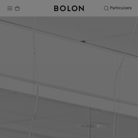
Particuliers
Produits
Projets
Durabilité
Installation
Entretien
Nos collaborations
Stories
FAQ