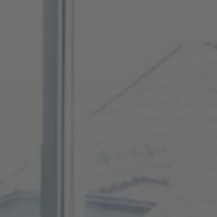
FAQ
À propos de nous
Contact
Pattern Tile Tool
Image & Material Bank
Choisir une langue