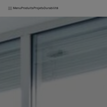
Menu
Produits
Projets
Durabilité
Produits
Projets
Durabilité
Installation
Entretien
Nos collaborations
Stories