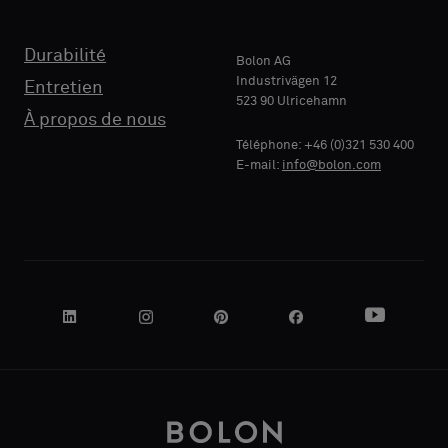
RAISON
Durabilité
SOCIALE
Bolon AG
Industrivägen 12
Entretien
523 90 Ulricehamn
À propos de nous
Téléphone: +46 (0)321 530 400
VOTRE
E-mail:
info@bolon.com
RÔLE
ADRESSE