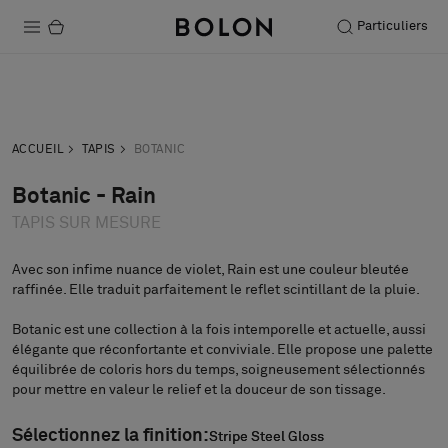
Particuliers
Produits
Acheter
Commander
Projets
demande
échantillon
ACCUEIL
TAPIS
BOTANIC
Durabilité
Botanic - Rain
TAPIS SUR MESURE
Installation
Entretien
Avec son infime nuance de violet, Rain est une couleur bleutée
raffinée. Elle traduit parfaitement le reflet scintillant de la pluie.
Botanic est une collection à la fois intemporelle et actuelle, aussi
élégante que réconfortante et conviviale. Elle propose une palette
Nos collaborations
équilibrée de coloris hors du temps, soigneusement sélectionnés
Stories
pour mettre en valeur le relief et la douceur de son tissage.
FAQ
Sélectionnez la finition:
Stripe Steel Gloss
Stripe Steel Gloss