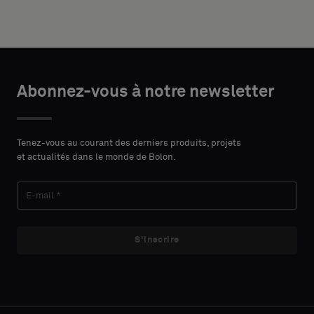
support
DÉTAILS
acoustique
DU
ou
PRÉNOM
un
CONTACT
échantillon
Abonnez-vous à notre newsletter
standard
NOM
Tenez-vous au courant des derniers produits, projets
Standard
et actualités dans le monde de Bolon.
E-MAIL
Acoustique
S'inscrire
TÉLÉPHONE