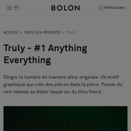
Particuliers
Produits
ACCUEIL
TOUS LES PRODUITS
TRULY
Projets
Truly - #1 Anything
Durabilité
Everything
Installation
Diriger la lumière de manière ultra-originale. Un motif
Entretien
graphique qui crée des pièces dans la pièce. Passer du
Nos collaborations
Stories
FAQ