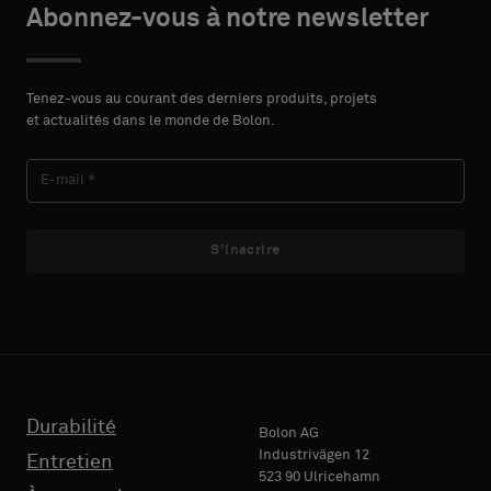
le
le
Abonnez-vous à notre newsletter
DU
DU
PRÉNOM
PRÉNOM
type
type
CONTACT
CONTACT
Indiquez
Indiquez
Tenez-vous au courant des derniers produits, projets
et actualités dans le monde de Bolon.
si
si
vous
vous
NOM
NOM
souhaitez
souhaitez
un
un
échantillon
échantillon
S'inscrire
avec
avec
E-MAIL
E-MAIL
support
support
acoustique
acoustique
ou
ou
un
un
TÉLÉPHONE
TÉLÉPHONE
échantillon
échantillon
standard
standard
Durabilité
Bolon AG
Industrivägen 12
Entretien
523 90 Ulricehamn
RAISON
RAISON