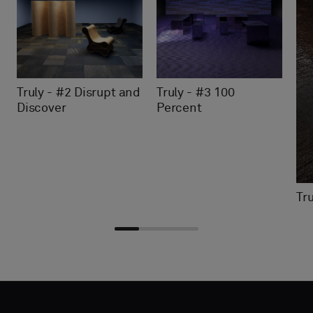
Truly - #2 Disrupt and
Truly - #3 100
Discover
Percent
Tru
Choisir
Choisir
DÉTAILS
DÉTAILS