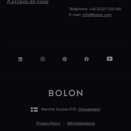
À propos de nous
Standard
Standard
SOCIALE
SOCIALE
Téléphone: +46 (0)321 530 400
E-mail:
info@bolon.com
Acoustique
Acoustique
VOTRE
VOTRE
RÔLE
RÔLE
ADRESSE
ADRESSE
Marché: Suisse (
FR
).
Changement
CODE POSTAL
CODE POSTAL
Privacy Policy
Whistleblowing