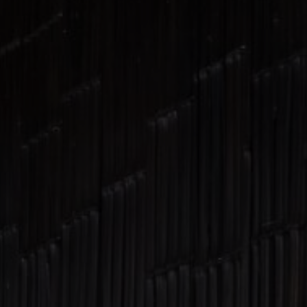
Stories
FAQ
Über uns
Kontakt
Pattern Tile Tool
Image & Material Bank
Land auswählen