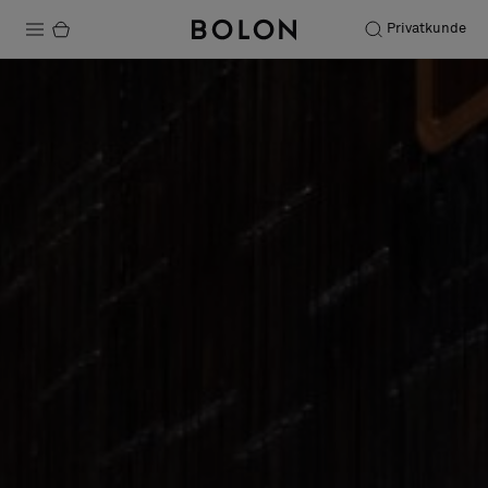
Privatkunde
Produkte
Projekte
Nachhaltigkeit
Installation
Instandhaltung
Bolon at Habitare 2025 –
Endless Creativity
Designerkollaborationen