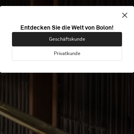
THE FLEMING
Entdecken Sie die Welt von Bolon!
Geschäftskunde
HOTEL
Privatkunde
Hong Kong, China