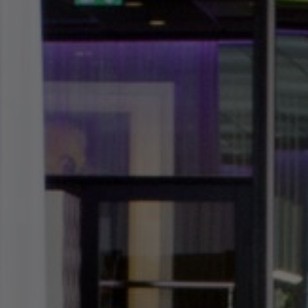
Designerkollaborationen
Stories
FAQ
Über uns
Kontakt
Pattern Tile Tool
Image & Material Bank
Land auswählen