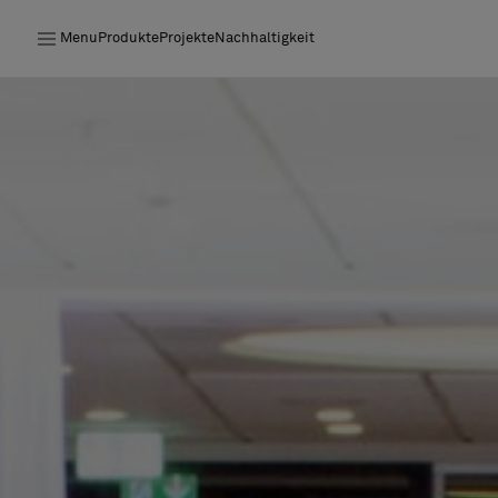
Menu
Produkte
Projekte
Nachhaltigkeit
Produkte
Projekte
Nachhaltigkeit
Installation
Instandhaltung
Bolon at Habitare 2025 –
Endless Creativity