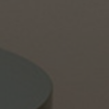
Stories
FAQ
Über uns
Kontakt
Pattern Tile Tool
Image & Material Bank
Land auswählen