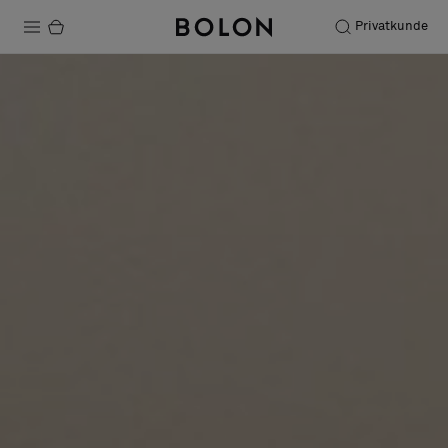
Privatkunde
Produkte
Projekte
Nachhaltigkeit
Installation
Instandhaltung
Bolon at Habitare 2025 –
Endless Creativity
Designerkollaborationen