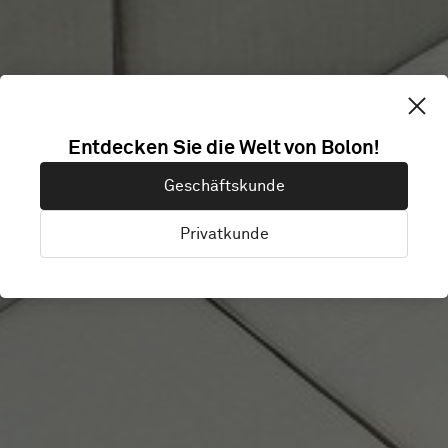
KESKO K-
Entdecken Sie die Welt von Bolon!
Geschäftskunde
KAMPUS
Privatkunde
Helsinki, Finnland