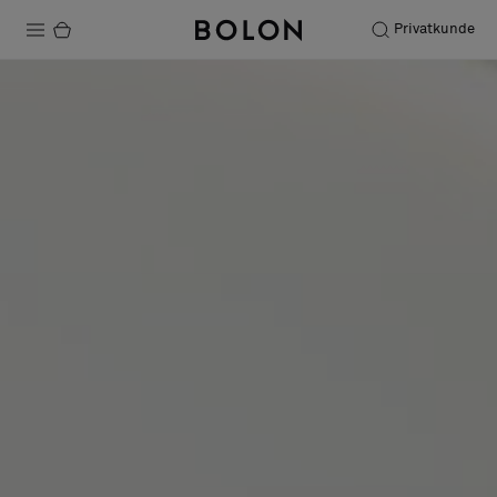
Privatkunde
Produkte
Projekte
Nachhaltigkeit
Installation
Instandhaltung
Bolon at Habitare 2025 –
Endless Creativity
Designerkollaborationen