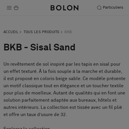
Particuliers
Produits
ACCUEIL
TOUS LES PRODUITS
BKB
Projets
BKB - Sisal Sand
Durabilité
Un revêtement de sol inspiré par les tapis en sisal pour
Installation
un effet texturé. À la fois souple à la marche et durable,
Entretien
il est proposé en coloris beige sable. Ce modèle présente
un motif classique tout en élégance et un toucher textile
pour plus de moelleux. Autant de qualités qui en font une
solution parfaitement adaptée aux bureaux, hôtels et
Nos collaborations
autres intérieurs. La collection est tissée avec un fil plié
Stories
et offre un taux d’usure de 32.
FAQ