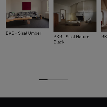
BKB - Sisal Umber
BKB - Sisal Nature
BK
Black
Choisir
Choisir
DÉTAILS
DÉTAILS