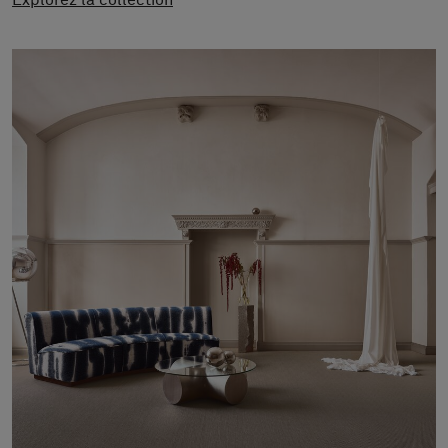
Explorez la collection
À propos de nous
Contact
Pattern Tile Tool
Image & Material Bank
Choisir une langue