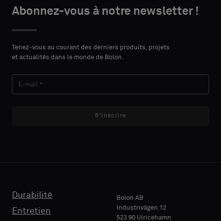
le
le
Abonnez-vous à notre newsletter !
DU
DU
PRÉNOM
PRÉNOM
type
type
CONTACT
CONTACT
Indiquez
Indiquez
Tenez-vous au courant des derniers produits, projets
et actualités dans le monde de Bolon.
si
si
vous
vous
NOM
NOM
souhaitez
souhaitez
un
un
échantillon
échantillon
S'inscrire
avec
avec
E-MAIL
E-MAIL
support
support
acoustique
acoustique
ou
ou
un
un
TÉLÉPHONE
TÉLÉPHONE
échantillon
échantillon
standard
standard
Durabilité
Bolon AB
Industrivägen 12
Entretien
523 90 Ulricehamn
RAISON
RAISON