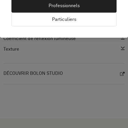
Professionnels
Spécification du produit
CAD (BIM)
Particuliers
Déclaration de performance
Coefficient de réflexion lumineuse
Texture
DÉCOUVRIR BOLON STUDIO