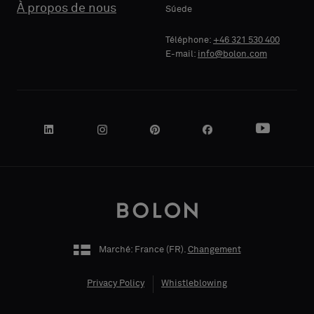
À propos de nous
Súede
Standard
Standard
SOCIALE
SOCIALE
Téléphone:
+46 321 530 400
E-mail:
info@bolon.com
Acoustique
Acoustique
VOTRE
VOTRE
RÔLE
RÔLE
ADRESSE
ADRESSE
Marché: France (
FR
).
Changement
Privacy Policy
Whistleblowing
CODE POSTAL
CODE POSTAL