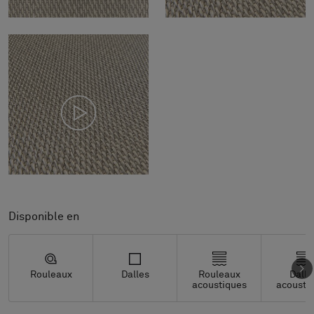
Disponible en
Rouleaux
Dalles
Rouleaux
Dalle
acoustiques
acousti