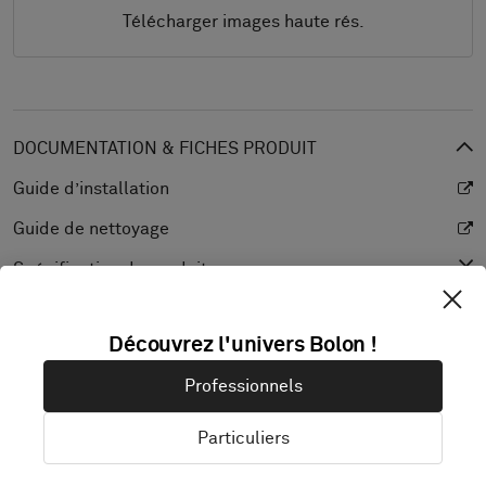
Télécharger images haute rés.
DOCUMENTATION & FICHES PRODUIT
Guide d’installation
Guide de nettoyage
Spécification du produit
CAD (BIM)
Découvrez l'univers Bolon !
Déclaration de performance
Professionnels
Coefficient de réflexion lumineuse
Texture
Particuliers