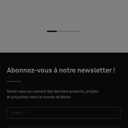
Choisir
Choisir
DÉTAILS
DÉTAILS
le
le
Abonnez-vous à notre newsletter !
DU
DU
PRÉNOM
PRÉNOM
type
type
CONTACT
CONTACT
Indiquez
Indiquez
Tenez-vous au courant des derniers produits, projets
et actualités dans le monde de Bolon.
si
si
vous
vous
NOM
NOM
souhaitez
souhaitez
un
un
échantillon
échantillon