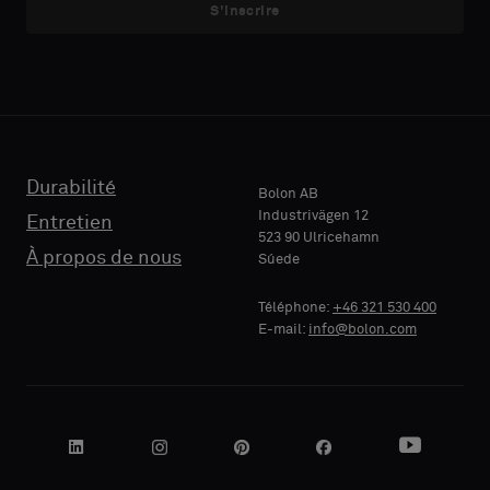
S'inscrire
avec
avec
E-MAIL
E-MAIL
support
support
acoustique
acoustique
ou
ou
un
un
TÉLÉPHONE
TÉLÉPHONE
échantillon
échantillon
standard
standard
Durabilité
Bolon AB
Industrivägen 12
Entretien
523 90 Ulricehamn
RAISON
RAISON
À propos de nous
Súede
Standard
Standard
SOCIALE
SOCIALE
Téléphone:
+46 321 530 400
E-mail:
info@bolon.com
Acoustique
Acoustique
VOTRE
VOTRE
RÔLE
RÔLE