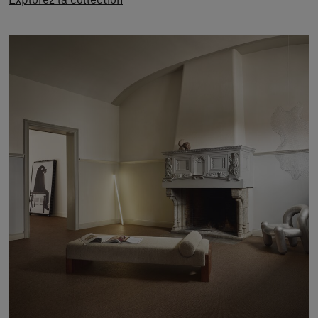
Explorez la collection
À propos de nous
Contact
Pattern Tile Tool
Image & Material Bank
Choisir une langue