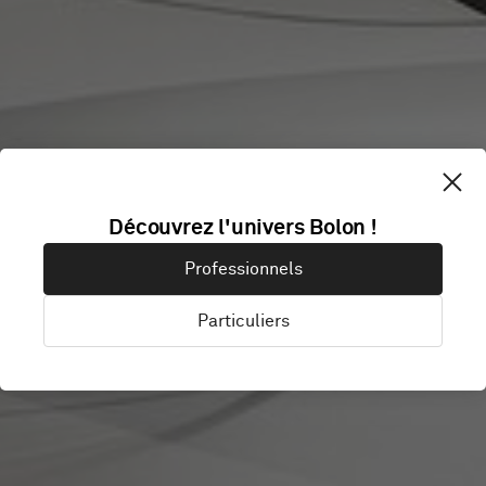
Découvrez l'univers Bolon !
IC! BERLIN
Professionnels
Particuliers
Taipei, Taïwan