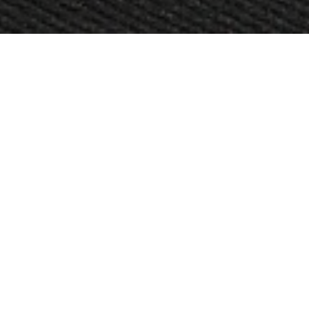
OBJET:
IC! BERLIN
SITUATION
TAIPEI, TAÏWAN
GÉOGRAPHIQUE:
TAILLE:
100 M2
ARCHITECTE:
S.DESIGN GREAT ART & INTERIOR