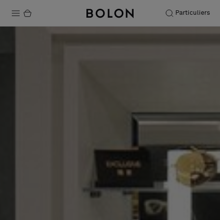
Particuliers
Produits
Projets
Durabilité
Installation
Entretien
Nos collaborations
Stories
FAQ