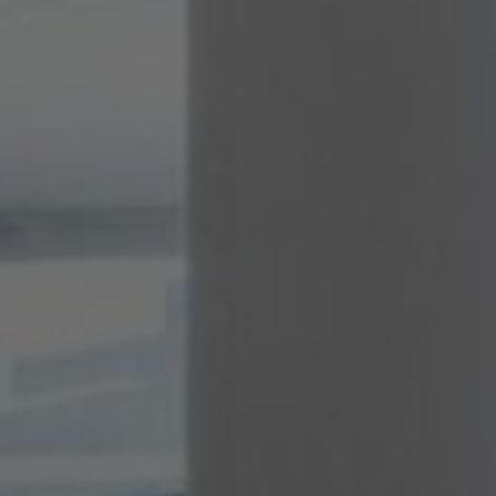
À propos de nous
Contact
Pattern Tile Tool
Image & Material Bank
Choisir une langue