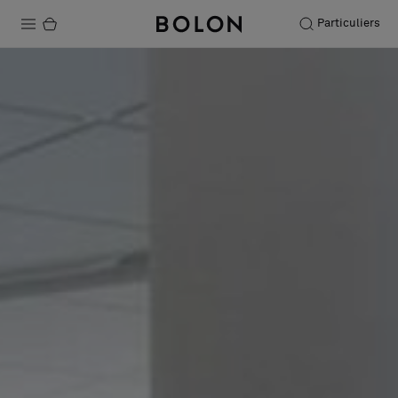
Particuliers
Produits
Projets
Durabilité
Installation
Entretien
Nos collaborations
Stories
FAQ