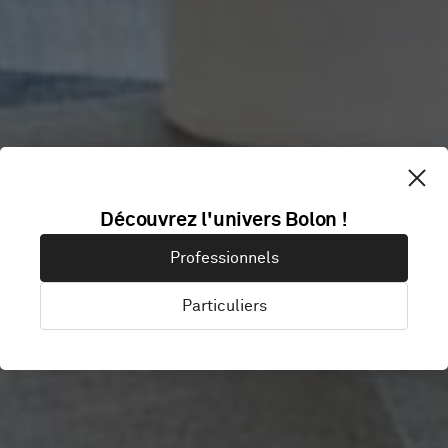
Découvrez l'univers Bolon !
VASAKRONAN
Professionnels
Particuliers
Stockholm, Suède