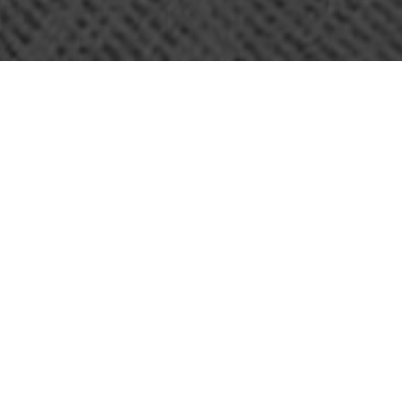
OBJET:
VASAKRONAN
SITUATION
STOCKHOLM, SUÈDE
GÉOGRAPHIQUE:
TAILLE:
750 M2
ARCHITECTE:
WERKET ARKITEKTER