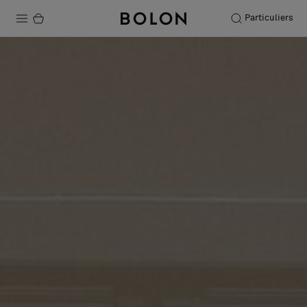
Particuliers
Produits
Projets
Durabilité
Installation
Entretien
Nos collaborations
Stories
FAQ