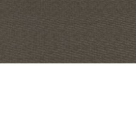
OBJET:
FASTIGHETSBYRÅN
SITUATION
LUND, SUÈDE
GÉOGRAPHIQUE: