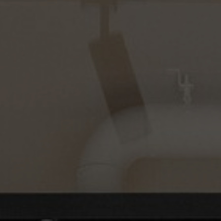
À propos de nous
Contact
Pattern Tile Tool
Image & Material Bank
Choisir une langue