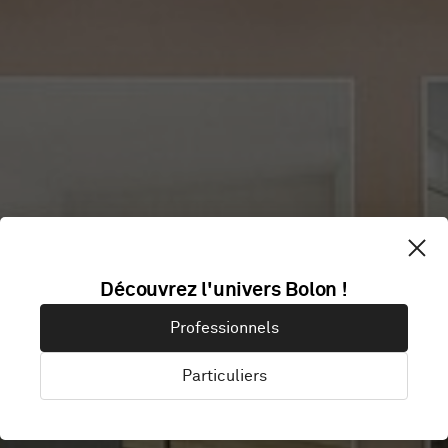
Découvrez l'univers Bolon !
FASTIGHETSBY
Professionnels
Particuliers
Lund, Suède