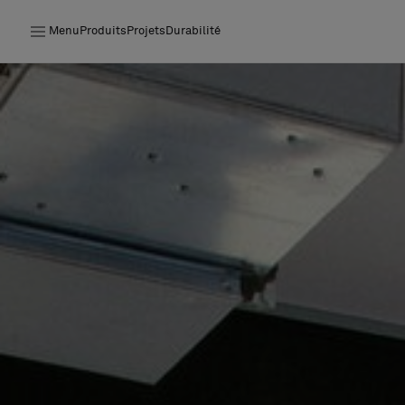
Menu
Produits
Projets
Durabilité
Produits
Projets
Durabilité
Installation
Entretien
Nos collaborations
Stories