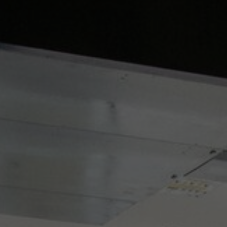
FAQ
À propos de nous
Contact
Pattern Tile Tool
Image & Material Bank
Choisir une langue