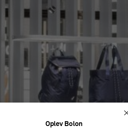
RIMOWA
Oplev Bolon