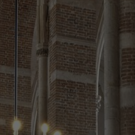
Om os
Kontakt
Pattern Tile Tool
Image & Material Bank
Vælg land