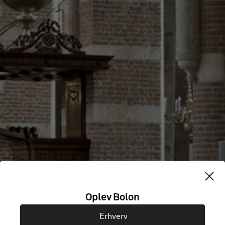
Oplev Bolon
LEBUINUSKERK
Erhverv