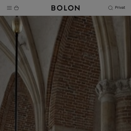
Privat
Produkter
Projekter
Bæredygtighed
Installation
Vedligeholdelse
Designersamarbejder
Stories
FAQ