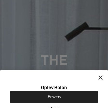
THE
LANDMARK
Oplev Bolon
NICOSIA,
Erhverv