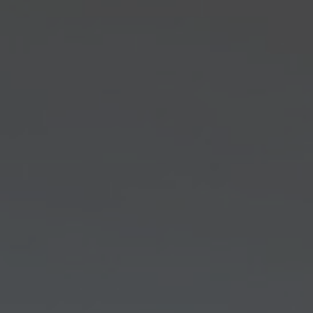
Om os
Kontakt
Pattern Tile Tool
Image & Material Bank
Vælg land