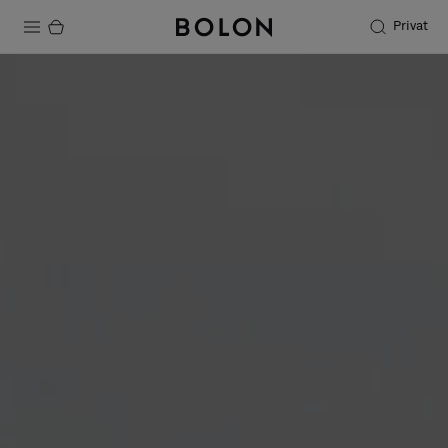
Privat
Produkter
Projekter
Bæredygtighed
Installation
Vedligeholdelse
Designersamarbejder
Stories
FAQ