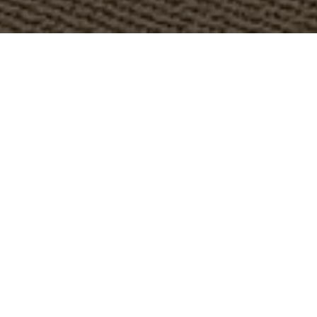
OBJEKT:
NICKELODEON RESORT HOTEL
STED:
RIVIERA MAYA, MEXICO
STØRRELSE:
VARIOUS
ARKITEKT:
ARQTELL - T&T