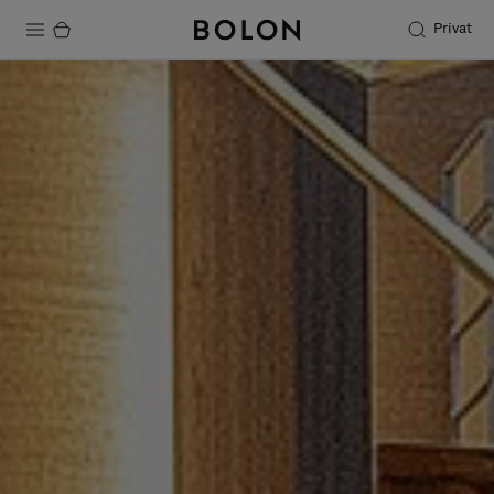
Privat
Produkter
Projekter
Bæredygtighed
Installation
Vedligeholdelse
Designersamarbejder
Stories
FAQ