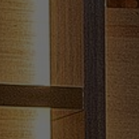
Om os
Kontakt
Pattern Tile Tool
Image & Material Bank
Vælg land